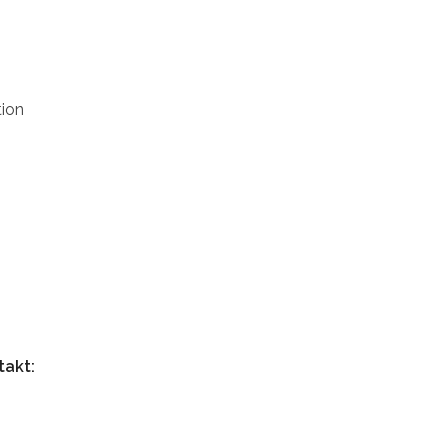
tion
takt: