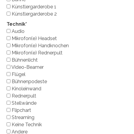
Künstlergarderobe 1
Künstlergarderobe 2
Technik*
Audio
Mikrofon(e) Headset
Mikrofon(e) Handknochen
Mikrofon(e) Rednerpult
Bühnenlicht
Video-Beamer
Flügel
Bühnenpodeste
Kinoleinwand
Rednerpult
Stellwände
Flipchart
Streaming
Keine Technik
Andere