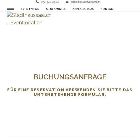
Skip
052-347 09 24
kontakt@stadthaussaal.ch
EVENTNEWS
STREAMINGS
APPLAUSHAUS
KONTAKT
to
Open
Close
content
mobile
mobile
menu
menu
BUCHUNGSANFRAGE
FÜR EINE RESERVATION VERWENDEN SIE BITTE DAS
UNTENSTEHENDE FORMULAR.