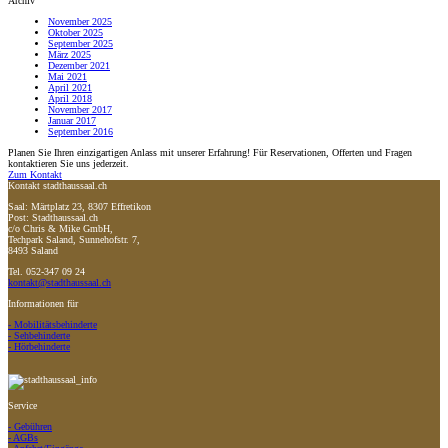
Archiv
November 2025
Oktober 2025
September 2025
März 2025
Dezember 2021
Mai 2021
April 2021
April 2018
November 2017
Januar 2017
September 2016
Planen Sie Ihren einzigartigen Anlass mit unserer Erfahrung! Für Reservationen, Offerten und Fragen
kontaktieren Sie uns jederzeit.
Zum Kontakt
Kontakt stadthaussaal.ch
Saal: Märtplatz 23, 8307 Effretikon
Post: Stadthaussaal.ch
c/o Chris & Mike GmbH,
Techpark Saland, Sunnehofstr. 7,
8493 Saland
Tel. 052-347 09 24
kontakt@stadthaussaal.ch
Informationen für
- Mobilitätsbehinderte
- Sehbehinderte
- Hörbehinderte
Service
- Gebühren
- AGBs