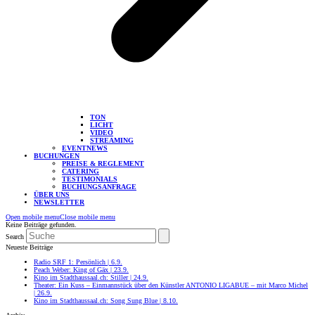
TON
LICHT
VIDEO
STREAMING
EVENTNEWS
BUCHUNGEN
PREISE & REGLEMENT
CATERING
TESTIMONIALS
BUCHUNGSANFRAGE
ÜBER UNS
NEWSLETTER
Open mobile menu
Close mobile menu
Keine Beiträge gefunden.
Search
Neueste Beiträge
Radio SRF 1: Persönlich | 6.9.
Peach Weber: King of Gäx | 23.9.
Kino im Stadthaussaal.ch: Stiller | 24.9.
Theater: Ein Kuss – Einmannstück über den Künstler ANTONIO LIGABUE – mit Marco Michel
| 26.9.
Kino im Stadthaussaal.ch: Song Sung Blue | 8.10.