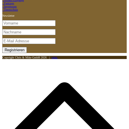
- Anfahrt/Eingänge
- Parkings
- Impressum
- Datenschutz
Newsletter
Copyright Chris & Mike GmbH 2026 |
what.