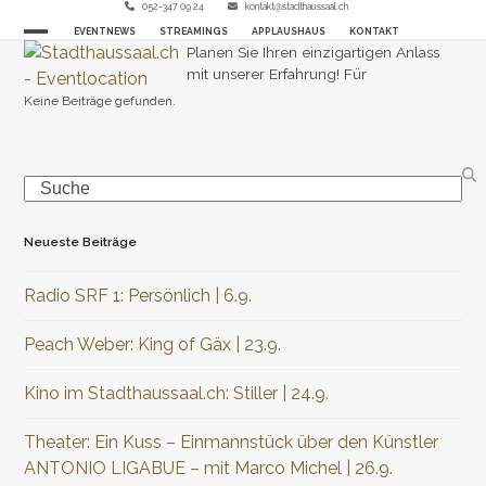
Skip
052-347 09 24
kontakt@stadthaussaal.ch
EVENTNEWS
STREAMINGS
APPLAUSHAUS
KONTAKT
to
Open
Close
Planen Sie Ihren einzigartigen Anlass
content
mit unserer Erfahrung! Für
mobile
mobile
Keine Beiträge gefunden.
menu
menu
Search
Neueste Beiträge
Radio SRF 1: Persönlich | 6.9.
Peach Weber: King of Gäx | 23.9.
Kino im Stadthaussaal.ch: Stiller | 24.9.
Theater: Ein Kuss – Einmannstück über den Künstler
ANTONIO LIGABUE – mit Marco Michel | 26.9.