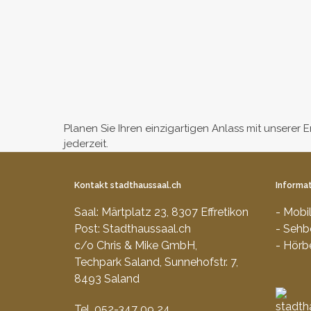
Planen Sie Ihren einzigartigen Anlass mit unserer 
jederzeit.
Kontakt stadthaussaal.ch
Informat
Saal: Märtplatz 23, 8307 Effretikon
- Mobi
Post: Stadthaussaal.ch
- Sehb
c/o Chris & Mike GmbH,
- Hörb
Techpark Saland, Sunnehofstr. 7,
8493 Saland
Tel. 052-347 09 24