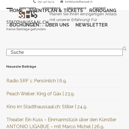
Skip
052-347 09 24
kontakt@stadthaussaal.ch
EVENTNEWS
STREAMINGS
APPLAUSHAUS
KONTAKT
to
HOME
EVENTPLAN & TICKETS
RUNDGANG
Open
Close
Planen Sie Ihren einzigartigen Anlass
content
mit unserer Erfahrung! Für
mobile
mobile
BUCHUNGEN
ÜBER UNS
NEWSLETTER
Keine Beiträge gefunden.
menu
menu
Search
Neueste Beiträge
Radio SRF 1: Persönlich | 6.9.
Peach Weber: King of Gäx | 23.9.
Kino im Stadthaussaal.ch: Stiller | 24.9.
Theater: Ein Kuss – Einmannstück über den Künstler
ANTONIO LIGABUE – mit Marco Michel | 26.9.