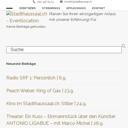
Skip
052-347 09 24
kontakt@stadthaussaal.ch
EVENTNEWS
STREAMINGS
APPLAUSHAUS
KONTAKT
to
Open
Close
Planen Sie Ihren einzigartigen Anlass
content
mit unserer Erfahrung! Für
mobile
mobile
Keine Beiträge gefunden.
menu
menu
Search
Neueste Beiträge
Radio SRF 1: Persönlich | 6.9.
Peach Weber: King of Gäx | 23.9.
Kino im Stadthaussaal.ch: Stiller | 24.9.
Theater: Ein Kuss – Einmannstück über den Künstler
ANTONIO LIGABUE – mit Marco Michel | 26.9.