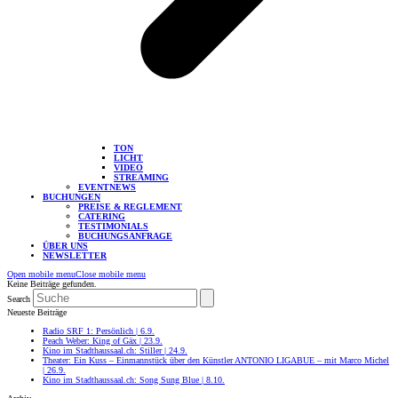
TON
LICHT
VIDEO
STREAMING
EVENTNEWS
BUCHUNGEN
PREISE & REGLEMENT
CATERING
TESTIMONIALS
BUCHUNGSANFRAGE
ÜBER UNS
NEWSLETTER
Open mobile menu
Close mobile menu
Keine Beiträge gefunden.
Search
Neueste Beiträge
Radio SRF 1: Persönlich | 6.9.
Peach Weber: King of Gäx | 23.9.
Kino im Stadthaussaal.ch: Stiller | 24.9.
Theater: Ein Kuss – Einmannstück über den Künstler ANTONIO LIGABUE – mit Marco Michel
| 26.9.
Kino im Stadthaussaal.ch: Song Sung Blue | 8.10.