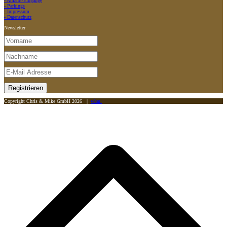
- Anfahrt/Eingänge
- Parkings
- Impressum
- Datenschutz
Newsletter
Copyright Chris & Mike GmbH 2026 |
what.