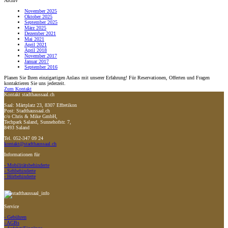
Archiv
November 2025
Oktober 2025
September 2025
März 2025
Dezember 2021
Mai 2021
April 2021
April 2018
November 2017
Januar 2017
September 2016
Planen Sie Ihren einzigartigen Anlass mit unserer Erfahrung! Für Reservationen, Offerten und Fragen
kontaktieren Sie uns jederzeit.
Zum Kontakt
Kontakt stadthaussaal.ch
Saal: Märtplatz 23, 8307 Effretikon
Post: Stadthaussaal.ch
c/o Chris & Mike GmbH,
Techpark Saland, Sunnehofstr. 7,
8493 Saland
Tel. 052-347 09 24
kontakt@stadthaussaal.ch
Informationen für
- Mobilitätsbehinderte
- Sehbehinderte
- Hörbehinderte
Service
- Gebühren
- AGBs