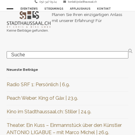
Skip
052-347 09 24
kontakt@stadthaussaal.ch
EVENTNEWS
STREAMINGS
APPLAUSHAUS
KONTAKT
to
Open
Close
Planen Sie Ihren einzigartigen Anlass
content
mit unserer Erfahrung! Für
mobile
mobile
Keine Beiträge gefunden.
menu
menu
Search
Neueste Beiträge
Radio SRF 1: Persönlich | 6.9.
Peach Weber: King of Gäx | 23.9.
Kino im Stadthaussaal.ch: Stiller | 24.9.
Theater: Ein Kuss – Einmannstück über den Künstler
ANTONIO LIGABUE – mit Marco Michel | 26.9.