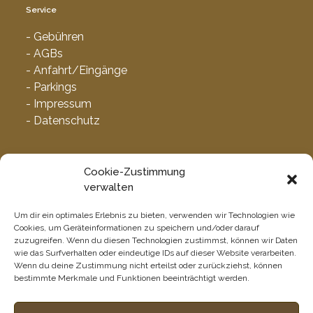
Service
- Gebühren
- AGBs
- Anfahrt/Eingänge
- Parkings
- Impressum
- Datenschutz
Cookie-Zustimmung
verwalten
Newsletter
Um dir ein optimales Erlebnis zu bieten, verwenden wir Technologien wie
Cookies, um Geräteinformationen zu speichern und/oder darauf
zuzugreifen. Wenn du diesen Technologien zustimmst, können wir Daten
wie das Surfverhalten oder eindeutige IDs auf dieser Website verarbeiten.
Wenn du deine Zustimmung nicht erteilst oder zurückziehst, können
bestimmte Merkmale und Funktionen beeinträchtigt werden.