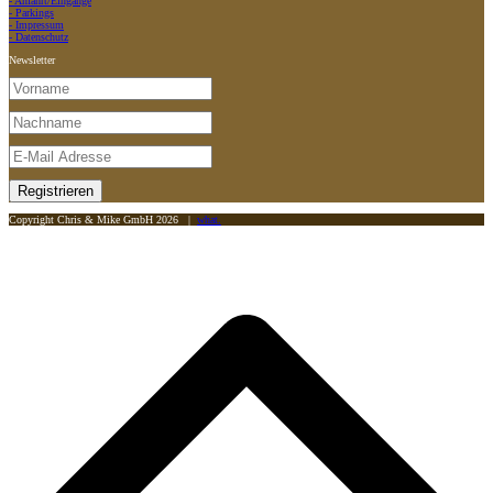
- Anfahrt/Eingänge
- Parkings
- Impressum
- Datenschutz
Newsletter
Copyright Chris & Mike GmbH 2026 |
what.