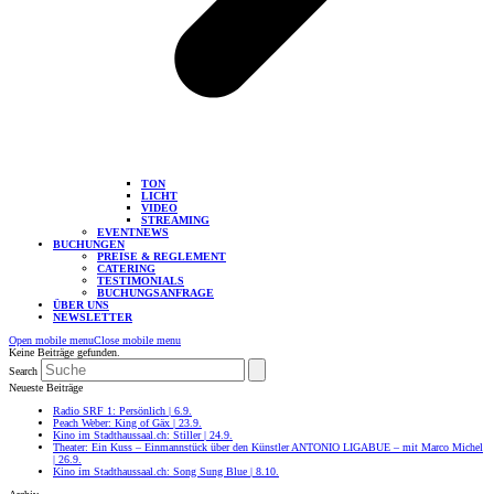
TON
LICHT
VIDEO
STREAMING
EVENTNEWS
BUCHUNGEN
PREISE & REGLEMENT
CATERING
TESTIMONIALS
BUCHUNGSANFRAGE
ÜBER UNS
NEWSLETTER
Open mobile menu
Close mobile menu
Keine Beiträge gefunden.
Search
Neueste Beiträge
Radio SRF 1: Persönlich | 6.9.
Peach Weber: King of Gäx | 23.9.
Kino im Stadthaussaal.ch: Stiller | 24.9.
Theater: Ein Kuss – Einmannstück über den Künstler ANTONIO LIGABUE – mit Marco Michel
| 26.9.
Kino im Stadthaussaal.ch: Song Sung Blue | 8.10.