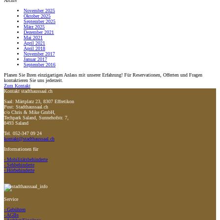
Archiv
November 2025
Oktober 2025
September 2025
März 2025
Dezember 2021
Mai 2021
April 2021
April 2018
November 2017
Januar 2017
September 2016
Planen Sie Ihren einzigartigen Anlass mit unserer Erfahrung! Für Reservationen, Offerten und Fragen
kontaktieren Sie uns jederzeit.
Zum Kontakt
Kontakt stadthaussaal.ch
Saal: Märtplatz 23, 8307 Effretikon
Post: Stadthaussaal.ch
c/o Chris & Mike GmbH,
Techpark Saland, Sunnehofstr. 7,
8493 Saland
Tel. 052-347 09 24
kontakt@stadthaussaal.ch
Informationen für
- Mobilitätsbehinderte
- Sehbehinderte
- Hörbehinderte
Service
- Gebühren
- AGBs