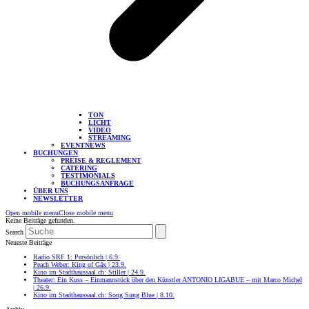
TON
LICHT
VIDEO
STREAMING
EVENTNEWS
BUCHUNGEN
PREISE & REGLEMENT
CATERING
TESTIMONIALS
BUCHUNGSANFRAGE
ÜBER UNS
NEWSLETTER
Open mobile menu
Close mobile menu
Keine Beiträge gefunden.
Search
Neueste Beiträge
Radio SRF 1: Persönlich | 6.9.
Peach Weber: King of Gäx | 23.9.
Kino im Stadthaussaal.ch: Stiller | 24.9.
Theater: Ein Kuss – Einmannstück über den Künstler ANTONIO LIGABUE – mit Marco Michel
| 26.9.
Kino im Stadthaussaal.ch: Song Sung Blue | 8.10.