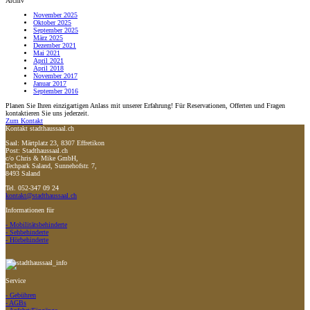
Archiv
November 2025
Oktober 2025
September 2025
März 2025
Dezember 2021
Mai 2021
April 2021
April 2018
November 2017
Januar 2017
September 2016
Planen Sie Ihren einzigartigen Anlass mit unserer Erfahrung! Für Reservationen, Offerten und Fragen
kontaktieren Sie uns jederzeit.
Zum Kontakt
Kontakt stadthaussaal.ch
Saal: Märtplatz 23, 8307 Effretikon
Post: Stadthaussaal.ch
c/o Chris & Mike GmbH,
Techpark Saland, Sunnehofstr. 7,
8493 Saland
Tel. 052-347 09 24
kontakt@stadthaussaal.ch
Informationen für
- Mobilitätsbehinderte
- Sehbehinderte
- Hörbehinderte
Service
- Gebühren
- AGBs