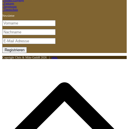
- Anfahrt/Eingänge
- Parkings
- Impressum
- Datenschutz
Newsletter
Copyright Chris & Mike GmbH 2026 |
what.