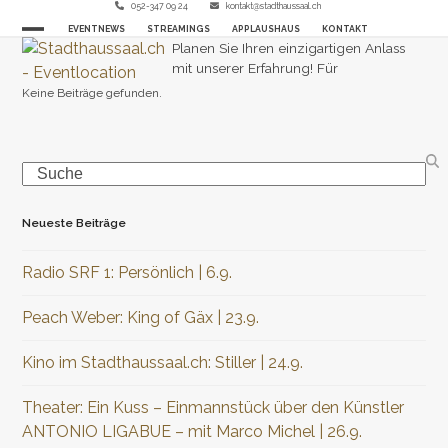
Skip
052-347 09 24
kontakt@stadthaussaal.ch
EVENTNEWS
STREAMINGS
APPLAUSHAUS
KONTAKT
to
Open
Close
Planen Sie Ihren einzigartigen Anlass
content
mit unserer Erfahrung! Für
mobile
mobile
Keine Beiträge gefunden.
menu
menu
Search
Neueste Beiträge
Radio SRF 1: Persönlich | 6.9.
Peach Weber: King of Gäx | 23.9.
Kino im Stadthaussaal.ch: Stiller | 24.9.
Theater: Ein Kuss – Einmannstück über den Künstler
ANTONIO LIGABUE – mit Marco Michel | 26.9.