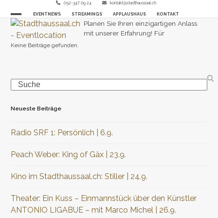
Skip
052-347 09 24
kontakt@stadthaussaal.ch
EVENTNEWS
STREAMINGS
APPLAUSHAUS
KONTAKT
to
Open
Close
Planen Sie Ihren einzigartigen Anlass
content
mit unserer Erfahrung! Für
mobile
mobile
Keine Beiträge gefunden.
menu
menu
Search
Neueste Beiträge
Radio SRF 1: Persönlich | 6.9.
Peach Weber: King of Gäx | 23.9.
Kino im Stadthaussaal.ch: Stiller | 24.9.
Theater: Ein Kuss – Einmannstück über den Künstler
ANTONIO LIGABUE – mit Marco Michel | 26.9.