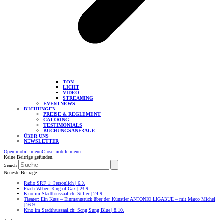
TON
LICHT
VIDEO
STREAMING
EVENTNEWS
BUCHUNGEN
PREISE & REGLEMENT
CATERING
TESTIMONIALS
BUCHUNGSANFRAGE
ÜBER UNS
NEWSLETTER
Open mobile menu
Close mobile menu
Keine Beiträge gefunden.
Search
Neueste Beiträge
Radio SRF 1: Persönlich | 6.9.
Peach Weber: King of Gäx | 23.9.
Kino im Stadthaussaal.ch: Stiller | 24.9.
Theater: Ein Kuss – Einmannstück über den Künstler ANTONIO LIGABUE – mit Marco Michel
| 26.9.
Kino im Stadthaussaal.ch: Song Sung Blue | 8.10.