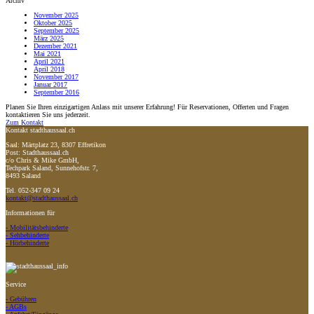
Archiv
November 2025
Oktober 2025
September 2025
März 2025
Dezember 2021
Mai 2021
April 2021
April 2018
November 2017
Januar 2017
September 2016
Planen Sie Ihren einzigartigen Anlass mit unserer Erfahrung! Für Reservationen, Offerten und Fragen
kontaktieren Sie uns jederzeit.
Zum Kontakt
Kontakt stadthaussaal.ch
Saal: Märtplatz 23, 8307 Effretikon
Post: Stadthaussaal.ch
c/o Chris & Mike GmbH,
Techpark Saland, Sunnehofstr. 7,
8493 Saland
Tel. 052-347 09 24
kontakt@stadthaussaal.ch
Informationen für
- Mobilitätsbehinderte
- Sehbehinderte
- Hörbehinderte
Service
- Gebühren
- AGBs