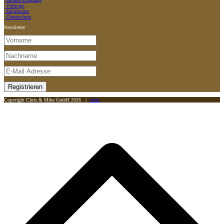
- Anfahrt/Eingänge
- Parkings
- Impressum
- Datenschutz
Newsletter
Copyright Chris & Mike GmbH 2026 |
what.